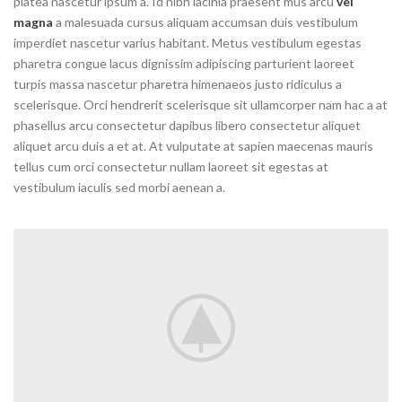
platea nascetur ipsum a. Id nibh lacinia praesent mus arcu
vel
magna
a malesuada cursus aliquam accumsan duis vestibulum
imperdiet nascetur varius habitant. Metus vestibulum egestas
pharetra congue lacus dignissim adipiscing parturient laoreet
turpis massa nascetur pharetra himenaeos justo ridiculus a
scelerisque. Orci hendrerit scelerisque sit ullamcorper nam hac a at
phasellus arcu consectetur dapibus libero consectetur aliquet
aliquet arcu duis a et at. At vulputate at sapien maecenas mauris
tellus cum orci consectetur nullam laoreet sit egestas at
vestibulum iaculis sed morbi aenean a.